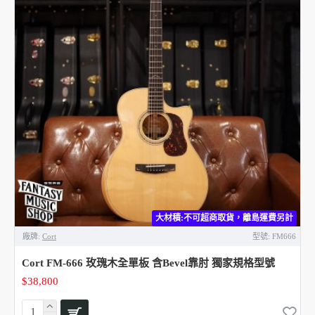
大材積:不可超商取貨，離島運費另計
廠牌:
Cort
型號:
FM666
Cort FM-666 玫瑰木全單板 含Bevel靠肘 獨家規格型號
$38,800