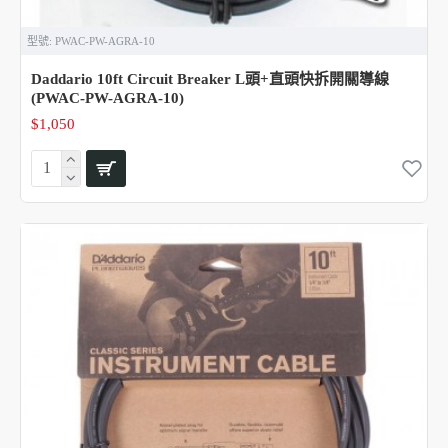
型號:
PWAC-PW-AGRA-10
Daddario 10ft Circuit Breaker L頭+直頭快拆開關導線
(PWAC-PW-AGRA-10)
$1,050