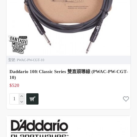
型號:
PWAC-PW-CGT-10
Daddario 10ft Classic Series 雙直頭導線 (PWAC-PW-CGT-
10)
$520