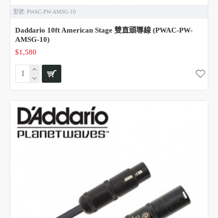
型號:
PWAC-PW-AMSG-10
Daddario 10ft American Stage 雙直頭導線 (PWAC-PW-
AMSG-10)
$1,580