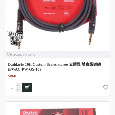
型號:
PWAC-PW-GS-10
Daddario 10ft Custom Series stereo 立體聲 雙直頭導線
(PWAC-PW-GS-10)
$860