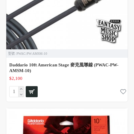
型號:
PWAC-PW-AMSM-10
Daddario 10ft American Stage 麥克風導線 (PWAC-PW-
AMSM-10)
$2,100