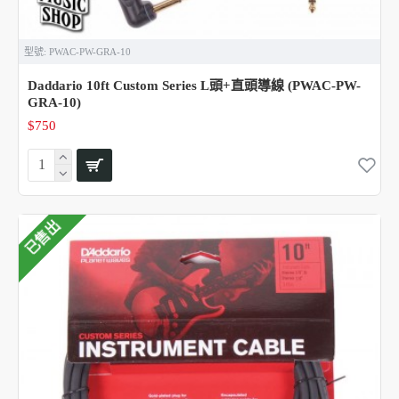
型號:
PWAC-PW-GRA-10
Daddario 10ft Custom Series L頭+直頭導線 (PWAC-PW-
GRA-10)
$750
已售出