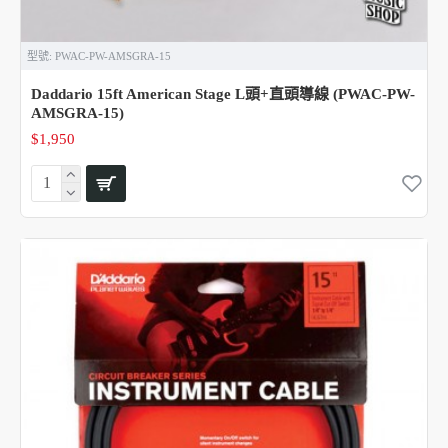
型號:
PWAC-PW-AMSGRA-15
Daddario 15ft American Stage L頭+直頭導線 (PWAC-PW-
AMSGRA-15)
$1,950