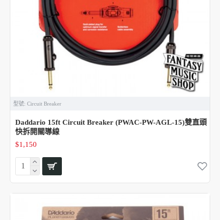
型號:
Circuit Breaker
Daddario 15ft Circuit Breaker (PWAC-PW-AGL-15)雙直頭
快拆開關導線
$1,150