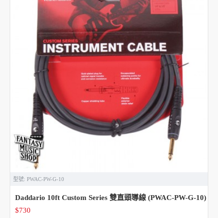
型號:
PWAC-PW-G-10
Daddario 10ft Custom Series 雙直頭導線 (PWAC-PW-G-10)
$730