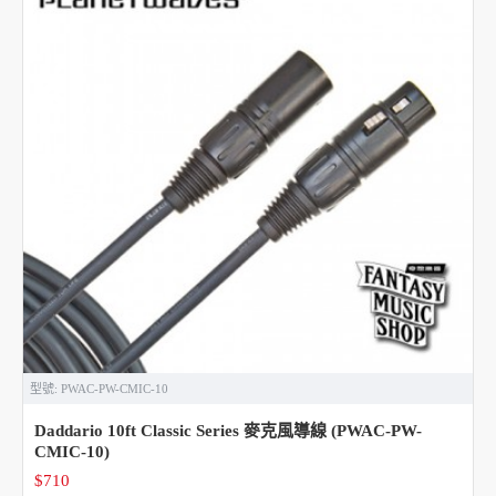
型號:
PWAC-PW-CMIC-10
Daddario 10ft Classic Series 麥克風導線 (PWAC-PW-
CMIC-10)
$710