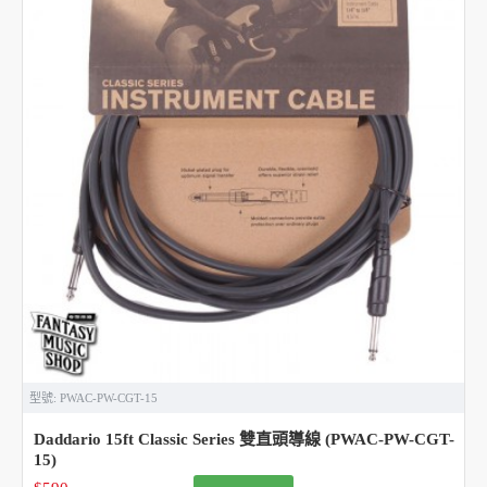
型號:
PWAC-PW-CGT-15
Daddario 15ft Classic Series 雙直頭導線 (PWAC-PW-CGT-
15)