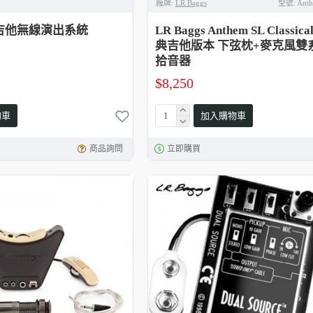
廠牌:
LR Baggs
型號:
Anth
10 吉他無線演出系統
LR Baggs Anthem SL Classi
典吉他版本 下弦枕+麥克風雙
拾音器
$8,250
物車
加入購物車
商品詢問
立即購買