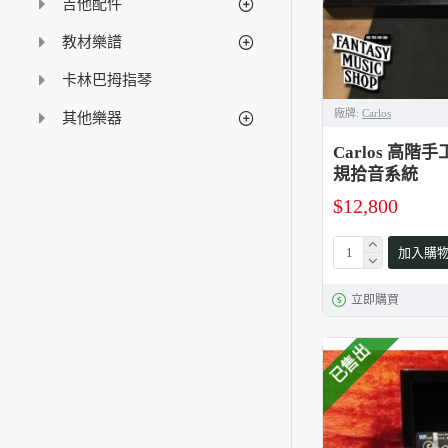
吉他配件
教材樂譜
卡林巴拇指琴
廠牌:
Carlos
其他樂器
Carlos 高階
規拾音系統
$12,800
加入購
立即購買
已售出