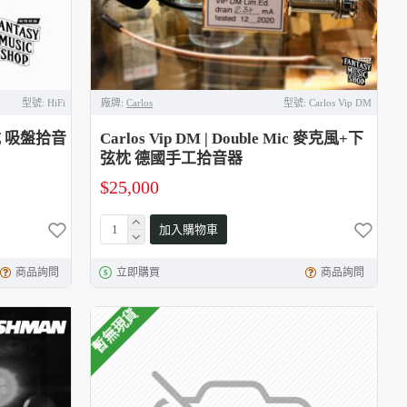
型號:
HiFi
廠牌:
Carlos
型號:
Carlos Vip DM
動式 吸盤拾音
Carlos Vip DM | Double Mic 麥克風+下
弦枕 德國手工拾音器
$25,000
加入購物車
商品詢問
立即購買
商品詢問
暫無現貨