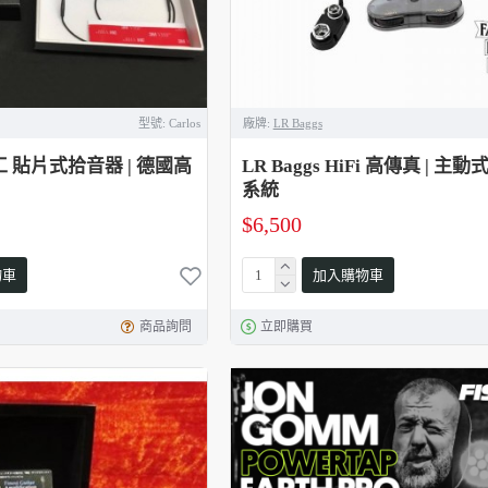
型號:
Carlos
廠牌:
LR Baggs
手工 貼片式拾音器 | 德國高
LR Baggs HiFi 高傳真 | 主
系統
$6,500
物車
加入購物車
商品詢問
立即購買