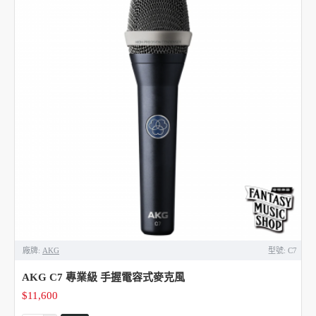
廠牌:
AKG
型號:
C7
AKG C7 專業級 手握電容式麥克風
$11,600