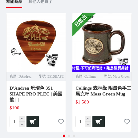
相關商品
其他人也買了
已售出
大材積:不可超商取貨，離島運費另計
廠牌:
DAndrea
型號:
351SHAPE
廠牌:
Collings
型號:
Moss Green
D'Andrea 玳瑁色 351
Collings 森林綠 限量色手工
SHAPE PRO PLEC | 美國
馬克杯 Moss Green Mug
進口
$1,580
$100