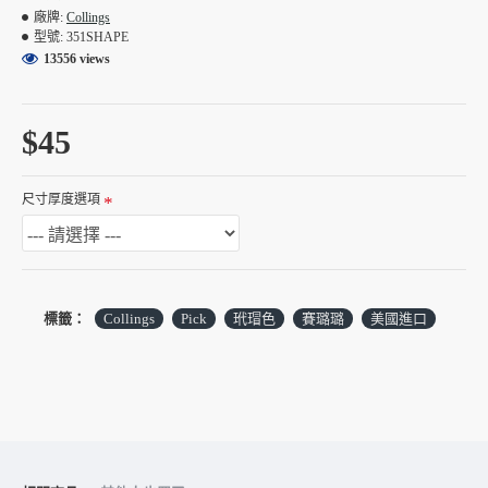
廠牌:
Collings
Medium (.68 mm)
型號:
351SHAPE
Heavy (.91 mm)
13556 views
Extra Heavy (1.10 mm)
$45
尺寸厚度選項
標籤：
Collings
Pick
玳瑁色
賽璐璐
美國進口