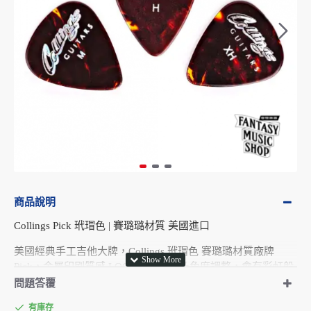
商品說明
Collings Pick 玳瑁色 | 賽璐璐材質 美國進口
美國經典手工吉他大牌，Collings 玳瑁色 賽璐璐材質廠牌
Pick，金屬印刷質感 LOGO，隨燈光及角度調整，會有彩虹般
光澤。
問題答覆
三種厚度選擇：
有庫存