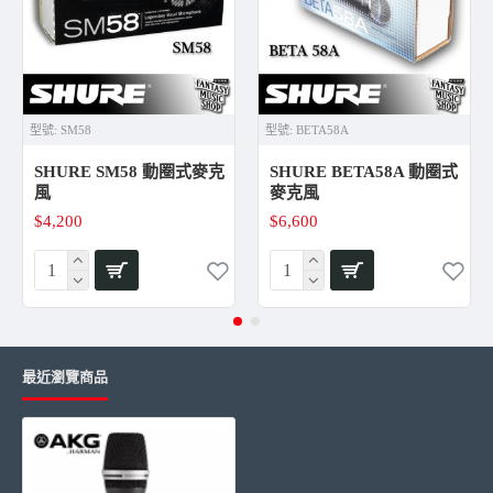
［商品規格]
品名：AKG C5
系列：電容麥克風
型號:
SM58
型號:
BETA58A
指向：心型
頻寬：65 – 20000 Hz
SHURE SM58 動圈式麥克
SHURE BETA58A 動圈式
等效噪聲電平：5 dB-A
風
麥克風
靈敏度：4 mV/Pa
$4,200
$6,600
信噪比：69 dB-A
最大聲壓：SPL（對於 1% THD）150 dB
阻抗：200 歐姆
推薦負載阻抗：2000 歐姆
尺寸：高：185 mm 寬：51mm 重量345g
音頻輸出類型：XLR
最近瀏覽商品
接頭類別：公頭觸點3Pin
電源接口：電壓9 – 52V 電流3mA
適用：人聲