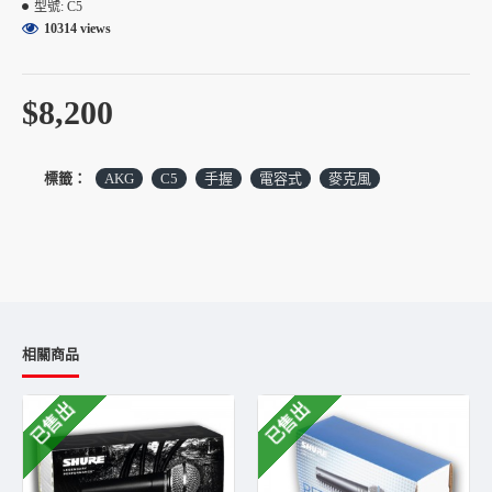
型號:
C5
10314 views
$8,200
標籤：
AKG
C5
手握
電容式
麥克風
相關商品
已售出
已售出