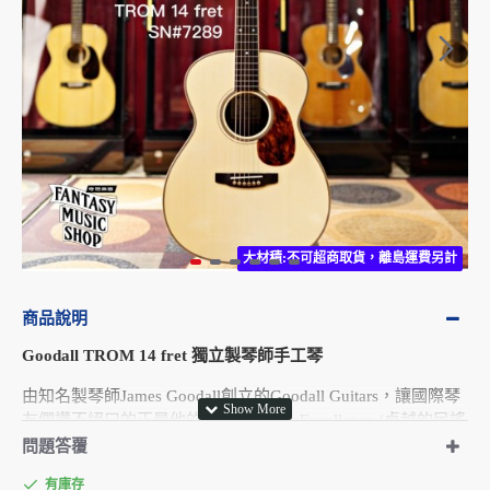
大材積:不可超商取貨，離島運費另計
大材積:不可超商取貨，離島運費另計
商品說明
Goodall TROM 14 fret 獨立製琴師手工琴
由知名製琴師James Goodall創立的Goodall Guitars，讓國際琴
友們讚不絕口的正是他的訴求Acoustic Excellence (卓越的民謠
製琴)， 到現在所有的Goodall Guitars每把都不假他人之手，全
問題答覆
部都由James Goodall本人和他唯一的兒子親自製作，這跟一些
有庫存