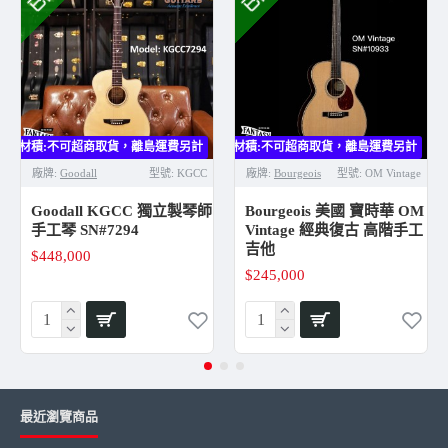
琴身鑲嵌：Herringbone Rosette & Purflings
指板鑲嵌：Mother of Pearl Notched Square
琴頭指板鑲邊：Maple
琴橋：Ebony
弦鈕：Waverly Nickel Tuners w/ ebony knobs
硬盒：Ameritage w/ Humidity Control Case
大材積:不可超商取貨，離島運費另計
大材積:不可超商取貨，離島運費另計
大
廠牌:
Goodall
型號:
KGCC
廠牌:
Bourgeois
型號:
OM Vintage
Goodall KGCC 獨立製琴師
Bourgeois 美國 寶時華 OM
手工琴 SN#7294
Vintage 經典復古 高階手工
吉他
$448,000
$245,000
最近瀏覽商品