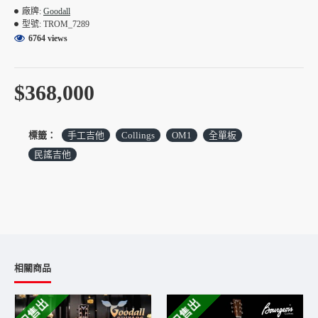
手工製琴廠的方式十分不同，由單一製琴師獨自生產的琴，更
廠牌:
Goodall
適足以顯現規格和品質的高水準。
型號:
TROM_7289
6764 views
Goodall TROM型號（Traditional Orchestra Model）是
Goodall最受歡迎的琴款之一，結合了經典的 OM 桶身設計與
James Goodall卓越的製琴工藝。
$368,000
聲音特性：強大且溫暖
- 低頻與中頻渾厚： 雖然是OM桶身，但TROM以其強大且具
震撼力的低音與中音著稱，與一般Dreadnought（D桶）大體型
標籤：
手工吉他
Collings
OM1
全單板
的吉他的音量幾乎一致。
民謠吉他
- 音色平衡： 在強調溫暖與寬廣音色的同時，依然保持了清
晰的高頻表現，不會失去細節。
- 動態範圍廣： 具備強大的投影感（Projection）與音量，無
論是輕微的撥奏還是熱烈的掃弦，都能提供豐富的內容。
Goodall TROM 簡要規格：
型號：TROM Orchestra Model Guitar 14 fret
相關商品
側背板：
AAA East Indian Rosewood
面板：
AAA Adirondack Spruce Top
已售出
已售出
指板寬：25.5'scale