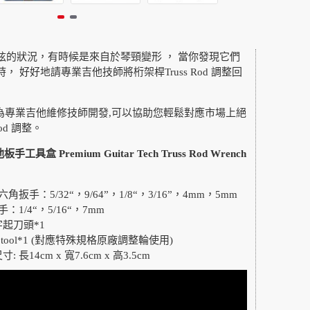
弦的狀況，有時候是來自於琴頸變形 ， 當你發現它們
 好好地請專業吉他技師將桁架桿Truss Rod 調整回
mad 為專業吉他維修技師開發,可以協助您輕鬆對應市場上絕
od 調整。
手工具盒 Premium Guitar Tech Truss Rod Wrench
扳手：5/32“，9/64”，1/8“，3/16”，4mm，5mm
：1/4“，5/16“，7mm
一字起刀頭*1
eel tool*1 (對應特殊規格原廠調整輪使用)
長14cm x 寬7.6cm x 高3.5cm