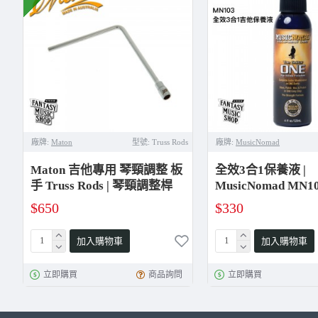
廠牌:
Maton
型號:
Truss Rods
廠牌:
MusicNomad
Maton 吉他專用 琴頸調整 板
全效3合1保養液 |
手 Truss Rods | 琴頸調整桿
MusicNomad MN1
$650
$330
加入購物車
加入購物車
立即購買
商品詢問
立即購買