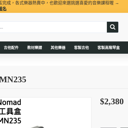
區完成，各式樂器熱賣中，也歡迎來選挑選喜愛的音樂課程喔 →
報名
吉他配件
教材樂譜
其他樂器
客製吉他
客製高階琴盒
MN235
$2,380