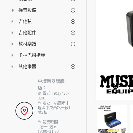
擴音設備
吉他弦
吉他配件
教材樂譜
卡林巴拇指琴
其他樂器
中壢樂器旗艦
店：
※ 電話：(03) 426-
0201
※ 地址：桃園市中
壢區中央西路一段1
號2樓
※ 營業時間：
| 週一~週五
13:00~21:30