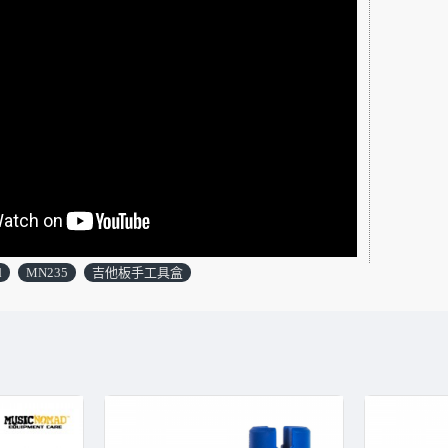
d
MN235
吉他板手工具盒