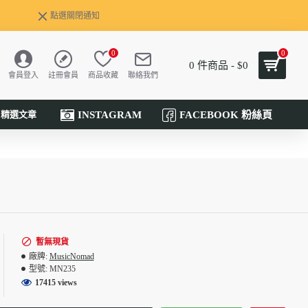
點選關閉通知
0
0
0 件商品 - $0
會員登入
註冊會員
商品收藏
聯絡我們
INSTAGRAM
FACEBOOK 粉絲頁
精選文章
暫無現貨
廠牌:
MusicNomad
型號:
MN235
17415 views