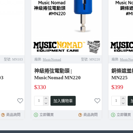
型號:
MN103
廠牌:
MusicNomad
型號:
MN220
廠牌:
MusicNo
神級捲弦電動頭 |
銅條遮羞棒 
03
MusicNomad MN220
MN225
$330
$399
加入購物車
商品詢問
立即購買
商品詢問
立即購買