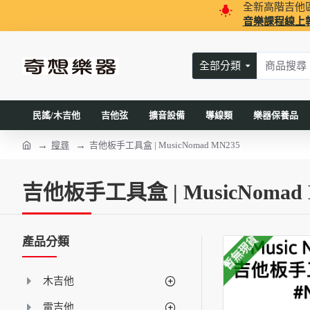
全新高階吉他
音樂課程線上
全部分類
民謠/木吉他
吉他弦
擴音設備
導線類
樂器保養品
搜尋
吉他板手工具盒 | MusicNomad MN235
吉他板手工具盒 | MusicNomad 
暫無現貨
產品分類
木吉他
電吉他