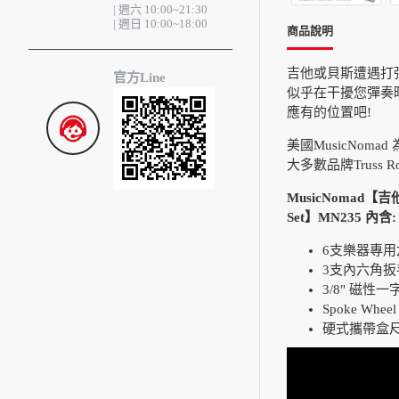
| 週六 10:00~21:30
| 週日 10:00~18:00
商品說明
吉他或貝斯遭遇打
官方Line
似乎在干擾您彈奏時，
應有的位置吧!
美國MusicNo
大多數品牌Truss R
MusicNomad【吉他板
Set】MN235 內含:
6支樂器專用六角
3支內六角扳手
3/8" 磁性
Spoke Wh
硬式攜帶盒尺寸: 