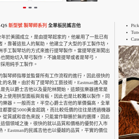
-QS
新型號 製琴師系列
全單板民謠吉他
Pick
Tun
在1992年於美國成立，是由提琴起家的，他雇用了一批已有
Cas
者，靠著這批人的幫助，他建立了大型的手工製作坊，
洲手工製琴坊的方式來進行提琴製作。當提琴逐漸闖出
man也開始切入琴弓製作，不論是提琴或者是琴弓，
一律採用純手工製作。
的製琴師指導並監督所有工作流程的進行，因此很快的
的名聲。由於有了提琴的工藝技術，Eastman進入撥
先,是先以爵士吉他以及曼陀林開始，這類弦樂器通常是
身上使用拱型面板與背板，因此也是比較難以製作，同
的樂器。一般而言，半空心爵士吉他的單價偏高，全單
往都要從5000美金起跳，而比較低價的往往是透過機器
，從質感和音色來說，只能當作聊勝於無的選擇，因此
始進入這個領域之後，很快的就以品質和價格的優勢打入市
，Eastman的民謠吉他也以優越的品質，平實的價位