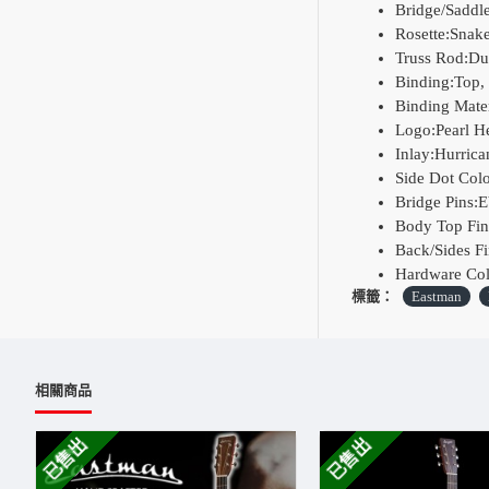
Bridge/Saddl
Rosette:Snak
Truss Rod:Du
Binding:Top,
Binding Mate
Logo:Pearl H
Inlay:Hurrica
Side Dot Col
Bridge Pins:
Body Top Fin
Back/Sides Fi
Hardware Col
標籤：
Eastman
相關商品
已售出
已售出