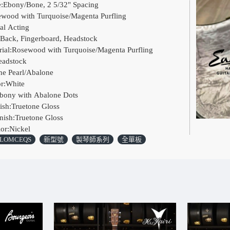
e:Ebony/Bone, 2 5/32" Spacing
ewood with Turquoise/Magenta Purfling
al Acting
 Back, Fingerboard, Headstock
rial:Rosewood with Turquoise/Magenta Purfling
eadstock
ne Pearl/Abalone
or:White
Ebony with Abalone Dots
ish:Truetone Gloss
nish:Truetone Gloss
or:Nickel
LOMCEQS
新型號
製琴師系列
全單板