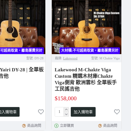
不可超商取貨，離島運費另計
大材積:不可超商取貨，離島運費另計
型號:
DY-28
廠牌:
Lakewood
型號:
M Chakte Viga
airi DY-28 | 全單板
Lakewood M-Chakte Viga
吉他
Custom 精選木材庫Chakte
Viga側背 歐洲雲杉 全單板手
工民謠吉他
$158,000
加入購物車
加入購物車
商品詢問
立即購買
商品詢問