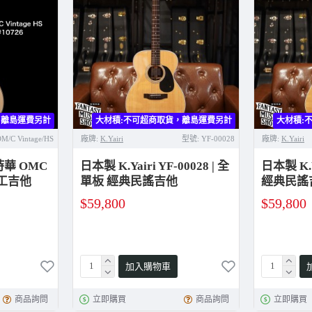
，離島運費另計
大材積:不可超商取貨，離島運費另計
大材積:不可超商取貨，離島運費另計
大材積:
M/C Vintage/HS
廠牌:
K.Yairi
型號:
YF-00028
廠牌:
K.Yairi
寶時華 OMC
日本製 K.Yairi YF-00028 | 全
日本製 K.Y
階手工吉他
單板 經典民謠吉他
經典民謠
$59,800
$59,800
加入購物車
商品詢問
立即購買
商品詢問
立即購買