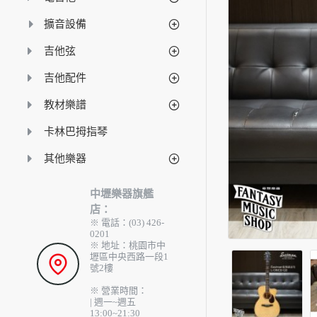
擴音設備
吉他弦
吉他配件
教材樂譜
卡林巴拇指琴
其他樂器
中壢樂器旗艦
店：
※ 電話：(03) 426-
0201
※ 地址：桃園市中
壢區中央西路一段1
號2樓
※ 營業時間：
| 週一~週五
13:00~21:30