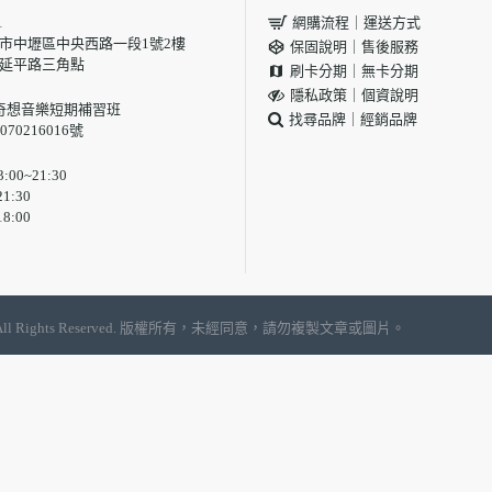
1
網購流程｜運送方式
 桃園市中壢區中央西路一段1號2樓
保固說明｜售後服務
與延平路三角點
刷卡分期｜無卡分期
隱私政策｜個資說明
奇想音樂短期補習班
找尋品牌｜經銷品牌
70216016號
00~21:30
1:30
8:00
, LTD | All Rights Reserved. 版權所有，未經同意，請勿複製文章或圖片。