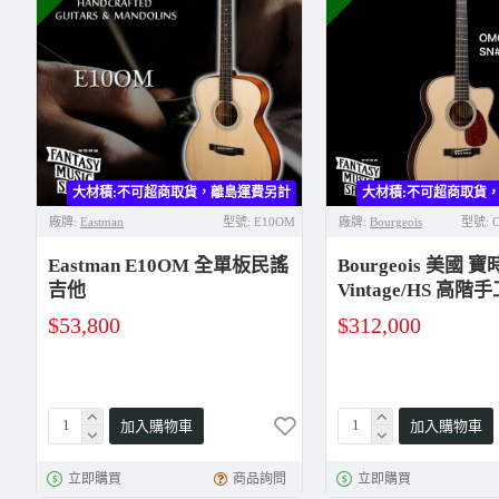
大材積:不可超商取貨，離島運費另計
大材積:不可超商取貨
廠牌:
Eastman
型號:
E10OM
廠牌:
Bourgeois
型號:
O
Eastman E10OM 全單板民謠
Bourgeois 美國 
吉他
Vintage/HS 高
$53,800
$312,000
加入購物車
加入購物車
立即購買
商品詢問
立即購買