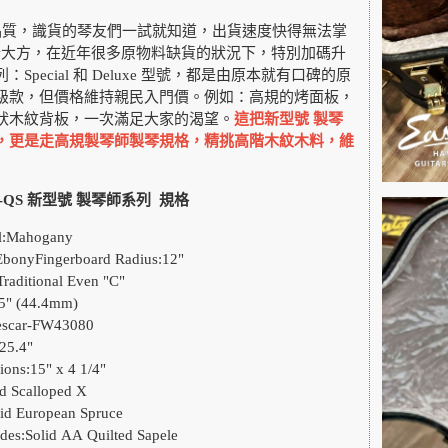
的高品質，識貨的琴友們一試就知道，出貨速度快得無法掌
an也十分大方，在近年很多原物料缺貨的狀況下，特別加碼升
Special 和 Deluxe 型號，都是由原本就有口碑的原
級款，但價格維持親民入門價。例如：高規的烤面板，
狀木紋背板，一次滿足大家的渴望。
這把新型號 製琴
，更是走高規製琴師製琴規格，精挑高階木紋木料，維
CE-QS 新型號 製琴師系列 規格
al:Mahogany
EbonyFingerboard Radius:12"
Traditional Even "C"
5" (44.4mm)
Jescar-FW43080
25.4"
ons:15" x 4 1/4"
d Scalloped X
id European Spruce
des:Solid AA Quilted Sapele