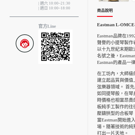
| 週六 10:00~21:30
| 週日 10:00~18:00
商品說明
Eastman L-OMCE
官方Line
Eastman品牌
聲譽的小提琴製作
以十九世紀末期歐
名號之後，East
Eastman的產品
在工坊內，大師級
建立起品質與價值上
弦樂器領域。 首
如同提琴般，在琴
時價格也相當昂貴
板純手工製作的往
壓鑄拱型的合板琴
當Eastman開
場。隨著技術的純熟
打出一片天地。