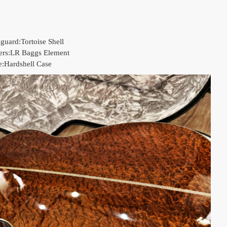
guard:Tortoise Shell
ers:LR Baggs Element
e:Hardshell Case