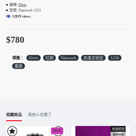
愛。塗層技術保護整條琴弦與纏繞縫隙，有效抵抗汗水、油脂
廠牌:
Elixir
型號:
Nanoweb 1253
與腐蝕，使音色壽命遠超一般未塗層弦。12-53 具有深沉低
12019 views
頻，是進階玩家常用的尺寸。
特色
• Phosphor Bronze：溫暖、富細節、低中頻飽滿
$780
• NANOWEB 超薄塗層：延長音色壽命，手感接近未塗層
• 抗汗抗腐蝕：保持清晰度與亮度更久
• 12-53 刷扣、伴奏、指彈皆適合
標籤：
Elixir
紅銅
Nanoweb
民謠吉他弦
1256
• Tone life 為未塗層弦數倍，長時間維持穩定音色
覆膜
相關商品
其他人也買了
HOT