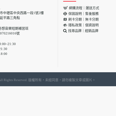
1
網購流程｜運送方式
 桃園市中壢區中央西路一段1號2樓
保固說明｜售後服務
與延平路三角點
刷卡分期｜無卡分期
隱私政策｜個資說明
奇想音樂短期補習班
找尋品牌｜經銷品牌
70216016號
00~21:30
1:30
8:00
, LTD | All Rights Reserved. 版權所有，未經同意，請勿複製文章或圖片。