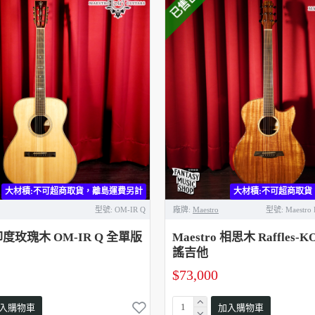
已售出
大材積:不可超商取貨，離島運費另計
大材積:不可超商取貨
型號:
OM-IR Q
廠牌:
Maestro
型號:
Maestro 
 印度玫瑰木 OM-IR Q 全單版
Maestro 相思木 Raffles
謠吉他
$73,000
入購物車
加入購物車