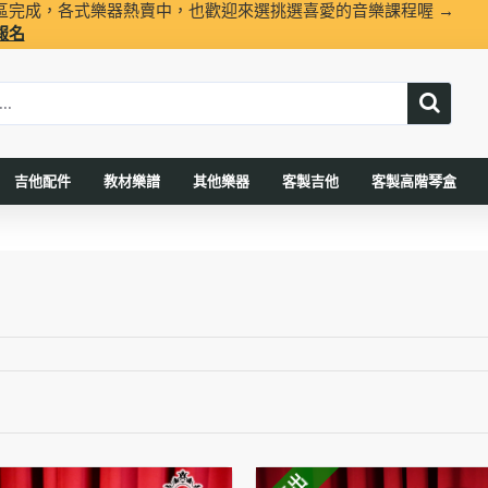
區完成，各式樂器熱賣中，也歡迎來選挑選喜愛的音樂課程喔 →
報名
吉他配件
教材樂譜
其他樂器
客製吉他
客製高階琴盒