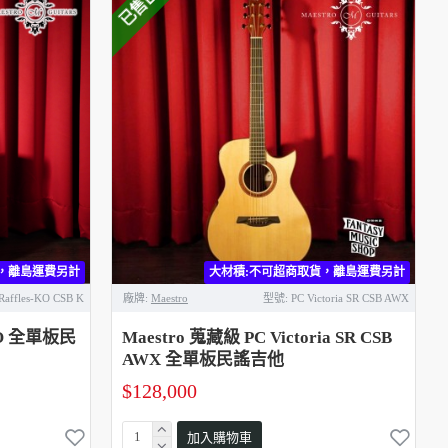
已售出
，離島運費另計
大材積:不可超商取貨，離島運費另計
Raffles-KO CSB K
廠牌:
Maestro
型號:
PC Victoria SR CSB AWX
-KO 全單板民
Maestro 蒐藏級 PC Victoria SR CSB
AWX 全單板民謠吉他
$128,000
加入購物車