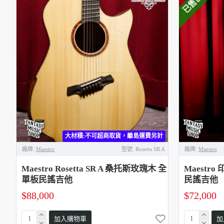
已售出
大材積:不可超商取貨，離島運費另計
廠牌:
Maestro
型號:
Rosetta SR A
廠牌:
Maestro
Maestro Rosetta SR A 桑托斯玫瑰木 全
Maestro
單板民謠吉他
民謠吉他
$88,000
$72,000
加入購物車
加