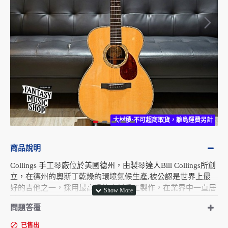
大材積:不可超商取貨，離島運費另計
大材積:不可超商取貨，離島運費另計
商品說明
Collings 手工琴廠位於美國德州，由製琴達人Bill Collings所創
立，在德州的奧斯丁乾燥的環境氣候生產,被公認是世界上最
好的吉他之一，採用最高級的木材手工製作，在業界中一直居
於領導地位 ; 在全球已是相當知名的美國手工琴，生產琴款精
問題答覆
細，精雕細琢，每把都是經過嚴格專業的製琴師細細調教，琴
音色手感在吉他界都是吉他界首屈一指 !!
已售出