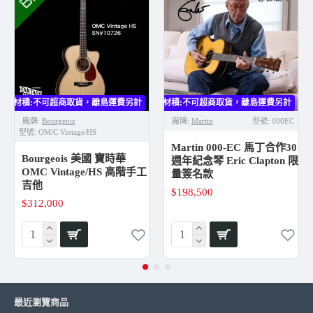
Back Wood: Indian Rosewood
High Gloss Nitrocellulose Lacquer Finish
Fully adjustable truss rod
15 degree headstock angle
Neck Wood: Mahogany
Fretboard: Ebony
Bridge: Ebony
大材積:不可超商取貨，離島運費另計
大材積:不可超商取貨，離島運費另計
大
Bracing: Pre-War Scalloped
廠牌:
Bourgeois
廠牌:
Martin
型號:
000EC
Headstock Overlay: Ebony
型號:
OM/C Vintage/HS
Headstock Inlay: Collings Logo
Martin 000-EC 馬丁合作30
Bourgeois 美國 寶時華
Tuners: Nickel Waverly
週年紀念琴 Eric Clapton 限
OMC Vintage/HS 高階手工
量簽名款
Inlays: Mother of pearl diamond and square fingerboard
吉他
inlays
$198,500
$312,000
Purfling: Herringbone
Body Binding: Grained Ivoroid
Backstrip: Matching 2-style backstrip
Pickguard: Tortoise-style celluloid pickguard
Nut Material: Bone
Saddle Material: Bone
Bridge Pins: Ebony w/ Pearl Dots
最近瀏覽商品