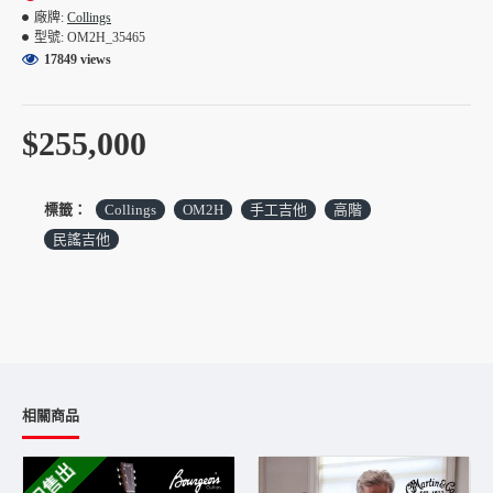
廠牌:
Collings
眾多知名的吉他手們對Collings生產的愛不釋手，包括了像
型號:
OM2H_35465
Lyle Lovett， Jerry Jeff Walker，Tim Sparks，John Mayer，
17849 views
Pete Huntlinger，Laurence Juber和Tommy Emmanuel，以及創
作歌手林宥嘉等。甚至連Taylor吉他的老闆Bob Taylor都曾說
過：”你找不到比Collings更好的吉他了”，Bob Taylor本身也蒐
$255,000
藏有Collings吉他。高階吉他因原廠用料挑剔高階，加上製琴
工法繁複嚴格，因此價格年年調漲，早期入手的琴友，應該可
感覺到保值的優勢。
標籤：
Collings
OM2H
手工吉他
高階
長年來Collings吉他一直都是少量也限量生產，堅持延續創辦
民謠吉他
人Bill Collings的意念，堅持每把Collings都要無懈可擊，不走
量產模式；台灣每年約有2~5把訂製機會，往往一釋出就被秒
殺，但原廠對台灣琴友的特殊訂製需求和專業度印象深刻，希
望訂製獨一無二經典Collings的琴友，歡迎填寫以下訂製諮
詢：
客製吉他諮詢表
https://www.fantasymusic.com.tw/Cusomshop
相關商品
Collings OM2H Cut
[ 規格 ] SN#35465
已售出
Top Wood: Sitka Spruce