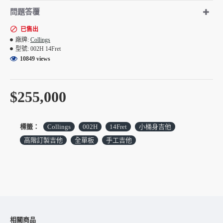
Collings 手工琴廠位於美國德州，由製琴大師，也是傳奇人物
Bill Collings所創立，在德州的奧斯丁乾燥的環境氣候生產,被
問題答覆
公認是世界上最好的吉他之一，採用最高級的木材手工製作，
已售出
在業界中一直居於領導地位 ; 在全球已是相當知名的美國手工
廠牌:
Collings
琴，生產琴款精細，精雕細琢，每把都是經過嚴格專業的製琴
型號:
002H 14Fret
師細細調教，琴音色手感在吉他界都是吉他界首屈一指 !!甚至
10849 views
連Taylor吉他的老闆Bob Taylor都曾說過：”你找不到比
Collings更好的吉他了”，Bob Taylor本身也蒐藏有Collings吉
他。
$255,000
長年來Collings吉他一直都是少量也限量生產，堅持延續創辦
人Bill Collings的意念，堅持每把Collings都要無懈可擊，不走
標籤：
Collings
002H
14Fret
小桶身吉他
量產模式；台灣每年約有2~5把訂製機會，往往一釋出就被秒
殺，但原廠對台灣琴友的特殊訂製需求和專業度印象深刻，希
高階訂製吉他
全單板
手工吉他
望訂製獨一無二經典Collings的琴友，歡迎填寫以下訂製諮
詢：
客製吉他諮詢表
https://www.fantasymusic.com.tw/Cusomshop
00 14系列吉他巧妙地融合了小型和中型吉他的優點，並擁有
獨特的音色和個性；輕撥幾下，就能感受到它悅耳的中頻共
鳴，低頻的清晰度也遠超同尺寸吉他。較短的scale length，搭
相關商品