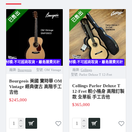
配相對寬闊的琴身，使得高音更加細膩音色更廣，既能突出細
微的音色變化，也能輕鬆駕馭單音演奏。00 14系列吉他是一
已售出
已售出
款用途廣泛的樂器，無論是指彈、伴奏或介於兩者之間的任何
演奏風格，都能輕鬆駕馭。
也是伍伍慧目前最常使用的演出
琴。
Collings 002H 14-Fret SN#36356 規格
Top：Sitka spruce
Back & Sides：E. Indian rosewood
大材積:不可超商取貨，離島運費另計
大材積:不可超商取貨，離島運費另計
大
Neck：Honduran mahogany
廠牌:
Bourgeois
型號:
OM Vintage
廠牌:
Collings
Body Binding：Ivoroid with herringbone purfling
型號:
Parlor Deluxe T 12-Fret
Bridge：Ebony belly-style
Bourgeois 美國 寶時華 OM
Fingerboard： Ebony with abalone short diamond &
Collings Parlor Deluxe T
Vintage 經典復古 高階手工
squares
12-Fret 較小桶身 高階訂製
吉他
款 全單板 手工吉他
Bridge Pins/End Pin：Ebony with MOP dot
$245,000
Nut：Bone, 1 11/16"
$365,000
Saddle：Bone, drop-in
Neck Profile：Modified V
Peghead Profile Square with volute
Neck Joint：Mortise & tenon hybrid