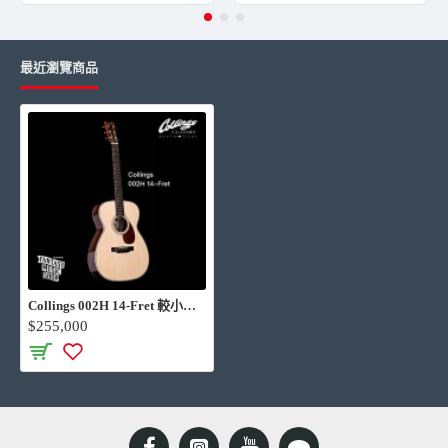
Truss Rod：Fully adjustable
Frets：Medium 18% nickel-silver
Peghead Veneer：Stained Exotic Ebony with MOP
最近瀏覽商品
Collings logo
Tuners：Nickel Waverly
Scale Length：24 7/8"
Brace Material：Sitka spruce
Brace Pattern：Pre-war scalloped X-brace
Body Finish：High gloss nitrocellulose lacquer
Neck Finish：High gloss polyester resin
Pickguard：Tortoise
Case：Deluxe hardshell case
Collings 002H 14-Fret 較小桶身 高階訂製款 全單板 手工吉他 伍伍慧演出專用型號
$255,000