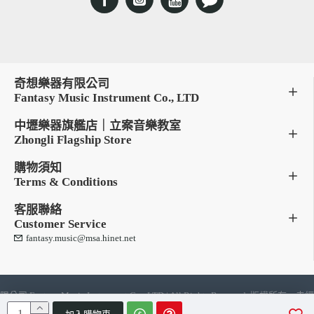
奇想樂器有限公司
Fantasy Music Instrument Co., LTD
中壢樂器旗艦店｜立案音樂教室
Zhongli Flagship Store
購物須知
Terms & Conditions
客服聯絡
Customer Service
fantasy.music@msa.hinet.net
限公司 Fantasy Music Instrument Co., LTD | All Rights Reserve