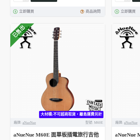
立即購買
商品詢問
立即購買
已售出
大材積:不可超商取貨，離島運費另計
廠牌:
aNueNue
型號:
M60E
廠牌:
aNueNue
aNueNue M60E 面單板插電旅行吉他
aNueNu