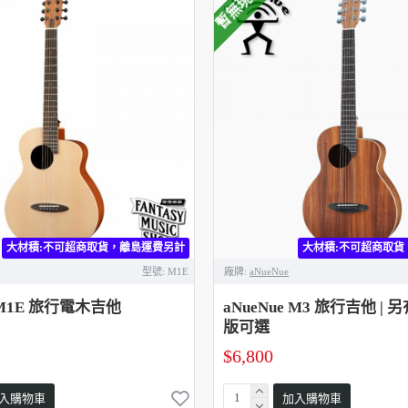
暫無現貨
大材積:不可超商取貨，離島運費另計
大材積:不可超商取貨
型號:
M1E
廠牌:
aNueNue
e M1E 旅行電木吉他
aNueNue M3 旅行吉他 | 
版可選
$6,800
入購物車
加入購物車