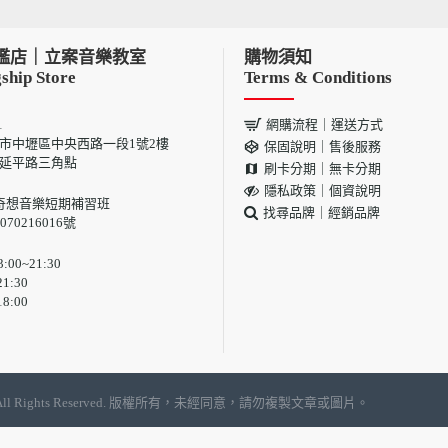
艦店｜立案音樂教室
購物須知
ship Store
Terms & Conditions
1
網購流程｜運送方式
 桃園市中壢區中央西路一段1號2樓
保固說明｜售後服務
與延平路三角點
刷卡分期｜無卡分期
隱私政策｜個資說明
奇想音樂短期補習班
找尋品牌｜經銷品牌
70216016號
00~21:30
1:30
8:00
, LTD | All Rights Reserved. 版權所有，未經同意，請勿複製文章或圖片。