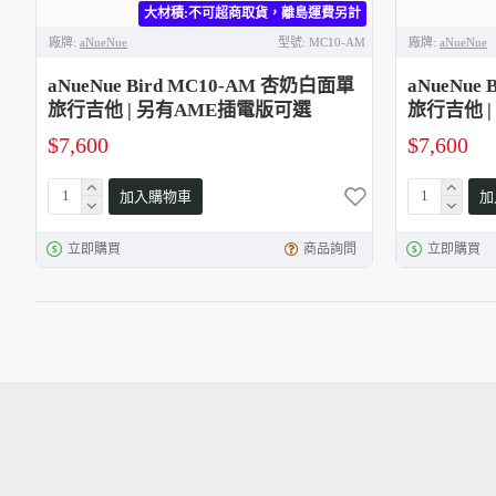
大材積:不可超商取貨，離島運費另計
廠牌:
aNueNue
型號:
MC10-AM
廠牌:
aNueNue
aNueNue Bird MC10-AM 杏奶白面單
aNueNue
旅行吉他 | 另有AME插電版可選
旅行吉他 
$7,600
$7,600
加入購物車
加
立即購買
商品詢問
立即購買