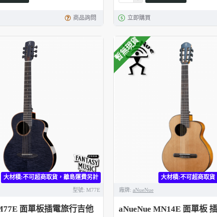
商品詢問
立即購買
暫無現貨
大材積:不可超商取貨，離島運費另計
大材積:不可超商取貨
型號:
M77E
廠牌:
aNueNue
e M77E 面單板插電旅行吉他
aNueNue MN14E 面單板