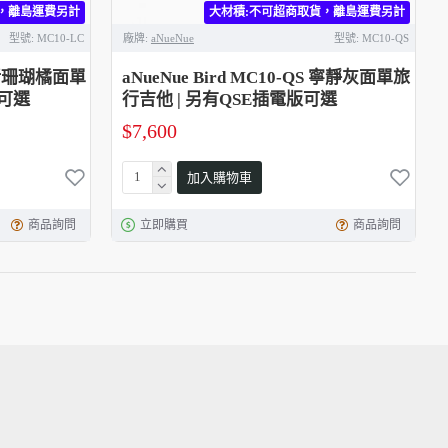
，離島運費另計
大材積:不可超商取貨，離島運費另計
型號:
MC10-LC
廠牌:
aNueNue
型號:
MC10-QS
LC 活珊瑚橘面單
aNueNue Bird MC10-QS 寧靜灰面單旅
版可選
行吉他 | 另有QSE插電版可選
$7,600
加入購物車
商品詢問
立即購買
商品詢問