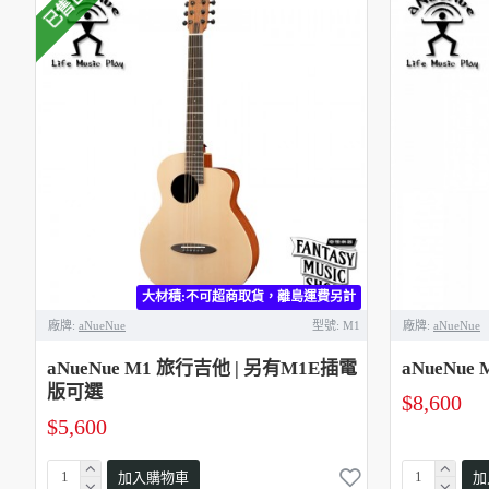
已售出
大材積:不可超商取貨，離島運費另計
廠牌:
aNueNue
型號:
M1
廠牌:
aNueNue
aNueNue M1 旅行吉他 | 另有M1E插電
aNueNu
版可選
$8,600
$5,600
加入購物車
加