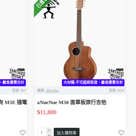
已售出
，離島運費另計
大材積:不可超商取貨，離島運費另計
型號:
M3
廠牌:
aNueNue
型號:
M30
另有 M3E 插電
aNueNue M30 面單板旅行吉他
$11,800
加入購物車