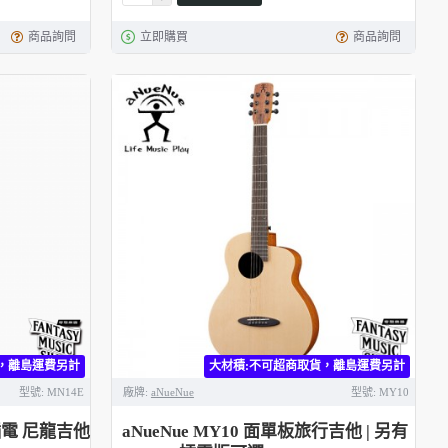
商品詢問
立即購買
商品詢問
，離島運費另計
大材積:不可超商取貨，離島運費另計
型號:
MN14E
廠牌:
aNueNue
型號:
MY10
 插電 尼龍吉他
aNueNue MY10 面單板旅行吉他 | 另有