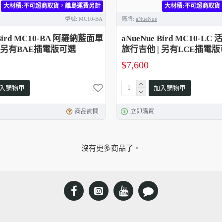
大材積:不可超商取貨，離島運費另計
大材積:不可超商取貨
型號:
MC10-BA
廠牌:
aNueNue
 Bird MC10-BA 阿羅納藍面單
aNueNue Bird MC10-
| 另有BAE插電版可選
旅行吉他 | 另有LCE插電
$7,600
入購物車
加入購物車
商品詢問
立即購買
沒有更多商品了。