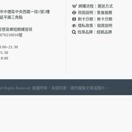
1
網購流程｜運送方式
 桃園市中壢區中央西路一段1號2樓
保固說明｜售後服務
與延平路三角點
刷卡分期｜無卡分期
隱私政策｜個資說明
奇想音樂短期補習班
找尋品牌｜經銷品牌
70216016號
00~21:30
1:30
8:00
, LTD | All Rights Reserved. 版權所有，未經同意，請勿複製文章或圖片。