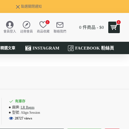
點選關閉通知
0
0
0 件商品 - $0
會員登入
註冊會員
商品收藏
聯絡我們
INSTAGRAM
FACEBOOK 粉絲頁
精選文章
有庫存
廠牌:
LR Baggs
型號:
Align Session
28727 views