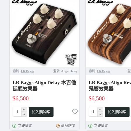
廠牌:
LR Baggs
型號:
Align Delay
廠牌:
LR Baggs
型
LR Baggs Align Delay 木吉他
LR Baggs Align 
延遲效果器
殘響效果器
$6,500
$6,500
加入購物車
加入購物車
立即購買
商品詢問
立即購買