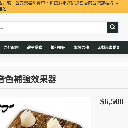
區完成，各式樂器熱賣中，也歡迎來選挑選喜愛的音樂課程喔 →
報名
吉他配件
教材樂譜
其他樂器
客製吉他
客製高階琴盒
 木吉他音色補強效果器
$6,500