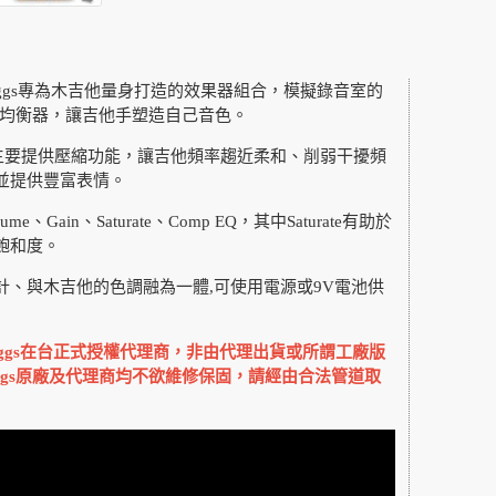
 Baggs專為木吉他量身打造的效果器組合，模擬錄音室的
Q均衡器，讓吉他手塑造自己音色。
ION 主要提供壓縮功能，讓吉他頻率趨近柔和、削弱干擾頻
並提供豐富表情。
e、Gain、Saturate、Comp EQ，其中Saturate有助於
飽和度。
計、與木吉他的色調融為一體,可使用電源或9V電池供
Baggs在台正式授權代理商，非由代理出貨或所謂工廠版
aggs原廠及代理商均不欲維修保固，請經由合法管道取