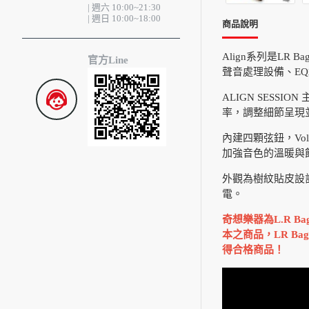
| 週六 10:00~21:30
| 週日 10:00~18:00
商品說明
Align系列是LR
官方Line
聲音處理設備、E
ALIGN SESS
率，調整細節呈現
內建四顆弦鈕，Volum
加強音色的溫暖與
外觀為樹紋貼皮設
電。
奇想樂器為L.R 
本之商品，LR B
得合格商品！