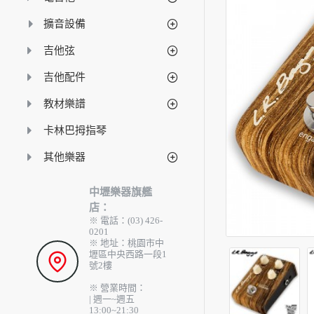
擴音設備
吉他弦
吉他配件
教材樂譜
卡林巴拇指琴
其他樂器
中壢樂器旗艦
店：
※ 電話：(03) 426-
0201
※ 地址：桃園市中
壢區中央西路一段1
號2樓
※ 營業時間：
| 週一~週五
13:00~21:30