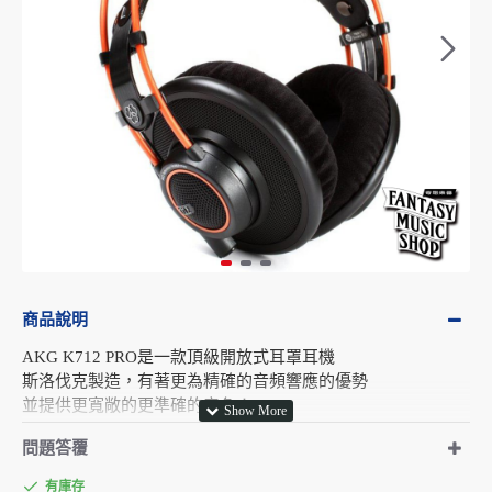
商品說明
AKG K712 PRO是一款頂級開放式耳罩耳機
斯洛伐克製造，有著更為精確的音頻響應的優勢
並提供更寬敞的更準確的音色！
問題答覆
低頻性能提升3db，給您更加真實且沈穩的低頻
有庫存