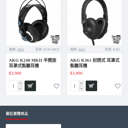
廠牌:
AKG
型號:
K240 MKII
廠牌:
AKG
型號:
K361
［商品規格]
驅動單體(mm)：45
AKG K240 MKII 半開放
AKG K361 封閉式 耳罩式
靈敏度 (dB SPL/V @ 1 kHz)：105
耳罩式監聽耳機
監聽耳機
額定阻抗 (Ω)：62
$3,900
$3,900
頻寬 (Hz)：10 - 39800
最大輸入功率 (mW)：200
電線長度 (m)：3m
重量 (g克)：235
音頻插孔：立體聲插頭3.5mm（1/8"）+6.3mm（1/4"）
插孔：公頭
最近瀏覽商品
接點：3針式鍍金
傳輸線類型：可拆式
配戴類型：耳罩式