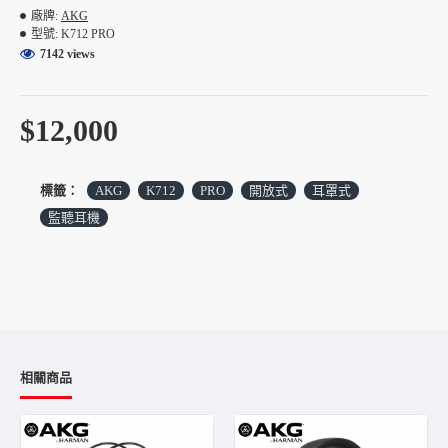
另外，7系列耳機皆採用真皮頭帶，加上開放式的設計
廠牌:
AKG
讓您在長期配戴時保持舒適、通風良好的體驗
型號:
K712 PRO
7142 views
適用於錄音室調音 錄音室監聽 混音製作
$12,000
標籤：
AKG
K712
PRO
開放式
耳罩式
監聽耳機
相關商品