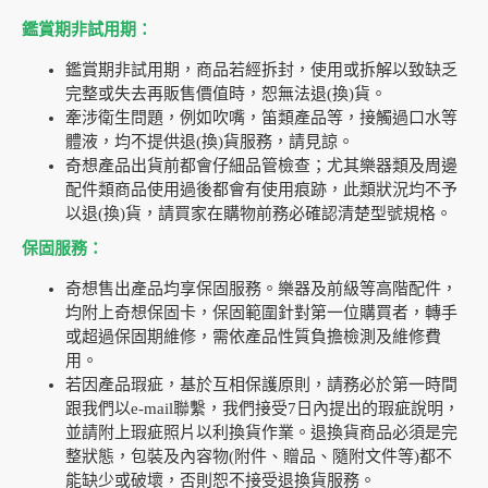
鑑賞期非試用期：
鑑賞期非試用期，商品若經拆封，使用或拆解以致缺乏
完整或失去再販售價值時，恕無法退(換)貨。
牽涉衛生問題，例如吹嘴，笛類產品等，接觸過口水等
體液，均不提供退(換)貨服務，請見諒。
奇想產品出貨前都會仔細品管檢查；尤其樂器類及周邊
配件類商品使用過後都會有使用痕跡，此類狀況均不予
以退(換)貨，請買家在購物前務必確認清楚型號規格。
保固服務：
奇想售出產品均享保固服務。樂器及前級等高階配件，
均附上奇想保固卡，保固範圍針對第一位購買者，轉手
或超過保固期維修，需依產品性質負擔檢測及維修費
用。
若因產品瑕疵，基於互相保護原則，請務必於第一時間
跟我們以e-mail聯繫，我們接受7日內提出的瑕疵說明，
並請附上瑕疵照片以利換貨作業。退換貨商品必須是完
整狀態，包裝及內容物(附件、贈品、隨附文件等)都不
能缺少或破壞，否則恕不接受退換貨服務。