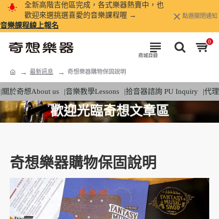
全新高階吉他區完成，各式樂器熱賣中，也
歡迎來選挑選喜愛的音樂課程喔 →
點選關閉通知
音樂課程線上報名
0
最新訊息
奇想樂器購物保固說明
|關於奇想About us
|音樂教學Lessons
|拾音器諮詢 PU Inquiry
|代理
歡迎光臨奇想文章區
奇想樂器購物保固說明