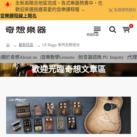
全新高階吉他區完成，各式樂器熱賣中，也
歡迎來選挑選喜愛的音樂課程喔 →
點選關閉通知
音樂課程線上報名
0
最新訊息
LR Baggs 系列全新抵台
|關於奇想About us
|音樂教學Lessons
|拾音器諮詢 PU Inquiry
|代理
歡迎光臨奇想文章區