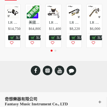
暫無現貨
:不可超商取貨，離島運費另計
LR Baggs HiFi Duet | Silo麥克風+HiFi拾音器 | 雙系統 內建混音
美國 LR Baggs AEG 1 落日漸層色 輕量薄桶 電民謠吉他 | 搭配高階 HiFi Duet拾音系統
LR Baggs Anthem 下弦枕+麥克風雙系統主動式拾音器
LR Baggs Anthem SL 簡化版 下弦枕+麥克風雙系統主動式拾音器
LR Baggs Element VTC 下弦枕+音量音色滾輪控制單系統主動式拾音器
$14,750
$64,800
$11,400
$8,220
$6,000
加入購物車
加入購物車
加入購物車
加入購物車
加入購
奇想樂器有限公司
Fantasy Music Instrument Co., LTD