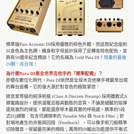
標準版Para Acoustic DI採用優雅的棕色外觀，而這款紀念版則
以金色為主色調，機身和字母設計採用了反轉金棕色配色，並
飾有50週年紀念標誌！它的名稱為 Gold Para DI！
限量的最後
20顆，在台灣！
為什麼Para DI是全世界吉他手的「標準配備」？
即便在數位化時代，Para DI依然是全球木吉他樂手裡最常出現
的舞台設備，它的強大源於對音色的極致掌控：
錄音室等級的純淨前級 (Class A Discrete Preamp) 採用離散式A
類電路設計，提供溫暖且極具動態的音質，不論是細膩的指彈
還是激烈的掃弦，都能還原琴木最真實的呼吸感。精準的5段
式EQ調整：包含可調頻率的 Tunable Mid 與 Notch Filter；針
對場地產生的共振與回授（Feedback），可以像手術刀般精準
切除雜音，保留最完美的頻段；萬用的DI輸出功能提供平衡式