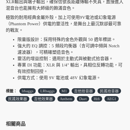
XLR輸出與端子輸出，確保信號長距離傳輸不失真，直接進入
混音台也能擁有大師級的飽滿音色。
極致的耐用經典金屬外殼，加上可使用9V電池或幻象電源
（Phantom Power）供電的靈活性，是舞台上最沉默卻最可靠
的戰友。
限量版設計：採用特殊的金色外觀與 50 週年標誌。
強大的 EQ 調控：5 頻段均衡器（含可調中頻與 Notch
濾波器），可精確塑造音色。
靈活的增益控制：適用於主動式與被動式拾音器。
專業 DI 功能：XLR 與 1/4" 輸出，具相位反轉功能，可
有效控制回授。
供電方式：使用 9V 電池或 48V 幻象電源。
標籤：
lrbaggs
LRbaggs
M1
吉他拾音器
民謠拾音器
民謠效果器
吉他效果器
Anthem
Duet
Hifi
AEG1
相關商品