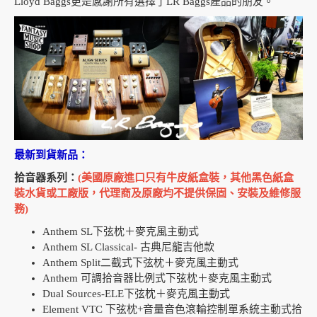
Lloyd Baggs更是感謝所有選擇了LR Baggs產品的朋友。
最新到貨新品：
拾音器系列：
(美國原廠進口只有牛皮紙盒裝，其他黑色紙盒
裝水貨或工廠版，代理商及原廠均不提供保固
、
安裝及維修服
務)
Anthem SL下弦枕＋麥克風主動式
Anthem SL Classical- 古典尼龍吉他款
Anthem Split二截式下弦枕＋麥克風主動式
Anthem 可調拾音器比例式下弦枕＋麥克風主動式
Dual Sources-ELE下弦枕＋麥克風主動式
Element VTC 下弦枕+音量音色滾輪控制單系統主動式拾