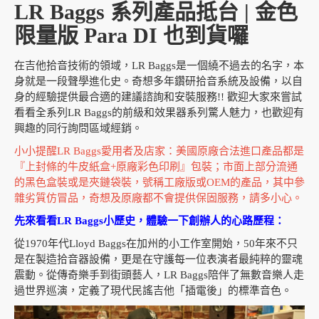
LR Baggs 系列產品抵台 | 金色
限量版 Para DI 也到貨囉
在吉他拾音技術的領域，LR Baggs是一個繞不過去的名字，本
身就是一段聲學進化史。奇想多年鑽研拾音系統及設備，以自
身的經驗提供最合適的建議諮詢和安裝服務!! 歡迎大家來嘗試
看看全系列LR Baggs的前級和效果器系列驚人魅力，也歡迎有
興趣的同行詢問區域經銷。
小小提醒LR Baggs愛用者及店家：美國原廠合法進口產品都是
『上封條的牛皮紙盒+原廠彩色印刷』包裝；市面上部分流通
的黑色盒裝或是夾鏈袋裝，號稱工廠版或OEM的產品，其中參
雜劣質仿冒品，奇想及原廠都不會提供保固服務，請多小心。
先來看看LR Baggs小歷史，體驗一下創辦人的心路歷程：
從1970年代Lloyd Baggs在加州的小工作室開始，50年來不只
是在製造拾音器設備，更是在守護每一位表演者最純粹的靈魂
震動。從傳奇樂手到街頭藝人，LR Baggs陪伴了無數音樂人走
過世界巡演，定義了現代民謠吉他「插電後」的標準音色。