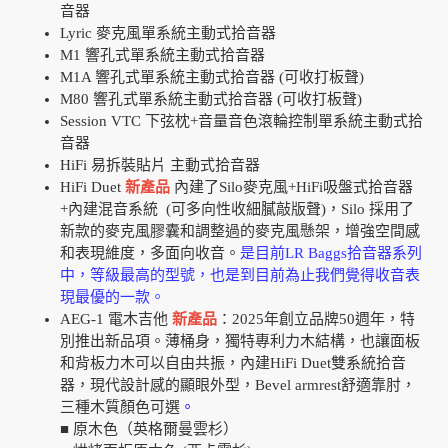
音器
Lyric 麥克風單系統主動式拾音器
M1 響孔式單系統主動式拾音器
M1A 響孔式單系統主動式拾音器 (可收打板聲)
M80 響孔式單系統主動式拾音器 (可收打板聲)
Session VTC 下弦枕+音量音色滾輪控制單系統主動式拾
音器
HiFi 易拆裝貼片 主動式拾音器
HiFi Duet
新產品
內建了Silo麥克風+HiFi吸盤式拾音器
+內建混音系統 (可多向性收細膩敲版聲)，Silo 採用了
新款的麥克風膠囊和調整過的麥克風懸架，增強空間感
和表現維度，多面向收音。
是目前LR Baggs拾音器系列
中，等級最高的型號，也是到目前為止我們覺得收音表
現最優的一款。
AEG-1 電木吉他
新產品
：2025年創立品牌50週年，特
別推出新品項。薄桶身，獨特專利力木結構，也讓面板
和背板力木可以自由共振，內建HiFi Duet雙系統拾音
器，現代設計感的顯眼外型，Bevel armrest舒適靠肘，
三種木質顏色可選
。
■ 原木色（英格爾曼雲杉）