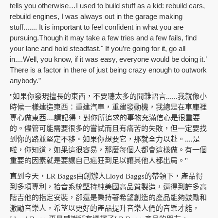
tells you otherwise…I used to build stuff as a kid: rebuild cars,
rebuild engines, I was always out in the garage making
stuff....... It is important to feel confident in what you are
pursuing.Though it may take a few tries and a few fails, find
your lane and hold steadfast." If you’re going for it, go all
in....Well, you know, if it was easy, everyone would be doing it.’
There is a factor in there of just being crazy enough to outwork
anybody.”
"如果你發現擅長的東西，不要聽太多的閒雜語言......我就像小
時候一樣建造東西：重建汽車，重建發動機，我總是在車庫裡
專心做東西....請記得，對你所追求的事物充滿信心是很重要
的。儘管可能需要很多的嘗試而且有痛苦的失敗，但一定要找
到你的路並堅定不移。如果你想要它，那就全力以赴。....是
啦，你知道，如果這很容易，那麼每個人都會這樣做。有一個
重要的因素就是要讓自己瘋狂到足以讓其他人都出局。"
直到今天，LR Baggs由創辦人Lloyd Baggs的帶領下，產品得
到多項專利，拾音系統堅持純美國高品質製造，還得到許多高
階吉他的指定安裝，卻還是秉持著希望創造的產品能夠鼓勵和
激勵音樂人，希望以更好的產品提升音樂人們的音樂才能，