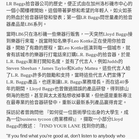
LR Baggs拾音器公司的歷史，便正式由在加州洛杉磯市中心的
一個小閣樓裡開始，這個帶著夢想和希望的年輕人，如火如荼
的熱血於拾音器研發和發表；第一個LR Baggs問世量產的拾音
器產品是LB6系列。
當時LB6只在洛杉磯一些樂器行販售，一天突然Lloyd Baggs接
到樂器行來電，說當時知名樂手Leo Kottke正在使用你拾音
器，開始了有趣的歷程，當Leo Kottke巡演到每一個城市，就
會有該城市的樂器行打電話來訂購L.R. Baggs的拾音器，於是
L.R. Baggs漸漸打開知名度，並有了代言人，例如Judds的
Steven Sheehan，James Taylor和Kathy Mattea，這些代言人給
了L.R. Baggs許多的鼓勵和支持，當時這些代言人們宣傳了
L.R. Baggs產品，也逐漸讓L.R. Baggs業務增長。而在這40多
年的期間，Lloyd Baggs也曾做過錯誤的產品研發，得到排山
倒海的抱怨，甚至與太太差點想收掉事業，但他還是重新專注
在最專業的拾音器研發中，重新以最新系列產品贏得肯定。
採訪記者曾詢問他 『如何從一位藝術學位出身的大學生，成
為一位business tycoon (商業標桿)』，擷取一小部分Lloyd
Baggs的敘述：『FIND YOUR LANE 找到你的路』
"If you find what you’re good at, don’t listen to anybody who