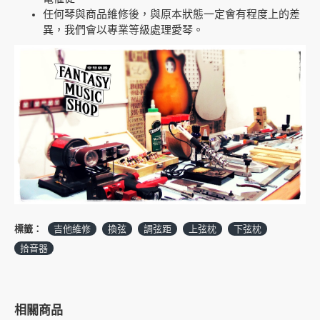
任何琴與商品維修後，與原本狀態一定會有程度上的差
異，我們會以專業等級處理愛琴。
標籤：
吉他維修
換弦
調弦距
上弦枕
下弦枕
拾音器
相關商品