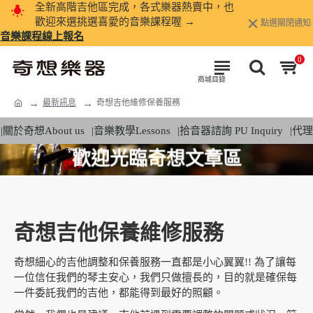
全新高階吉他區完成，各式樂器熱賣中，也
歡迎來選挑選喜愛的音樂課程喔 →
點選關閉通知
音樂課程線上報名
0
最新訊息
奇想吉他維修保養服務
|關於奇想About us
|音樂教學Lessons
|拾音器諮詢 PU Inquiry
|代理
歡迎光臨奇想文章區
奇想吉他保養維修服務
奇想細心的吉他調整和保養服務一直都是小心翼翼!! 為了讓每
一位信任我們的琴主安心，我們只做擅長的，目的就是確保每
一件委託我們的吉他，都能得到最好的照顧。