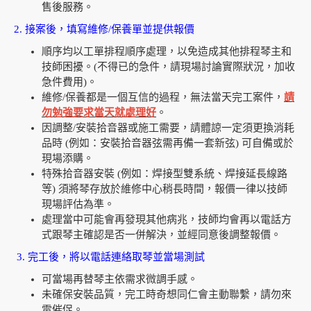
售後服務。
2. 接案後，填寫維修/保養單並提供報價
順序均以工單排程順序處理，以免造成其他排程琴主和
技師困擾。(不得已的急件，請現場討論實際狀況，加收
急件費用)。
維修/保養都是一個互信的過程，無法當天完工案件，
請
勿勉強要求當天就處理好
。
因調整/安裝拾音器或施工需要，請體諒一定須更換消耗
品時 (例如：安裝拾音器弦需再備一套新弦) 可自備或於
現場添購。
特殊拾音器安裝 (例如：焊接型雙系統、焊接延長線路
等) 須將琴存放於維修中心稍長時間，報價一律以技師
現場評估為準。
處理當中可能會再發現其他病兆，技師均會再以電話方
式跟琴主確認是否一併解決，並經同意後調整報價。
3. 完工後，將以電話連絡取琴並當場測試
可當場再替琴主依需求微調手感。
未確保安裝品質，完工時奇想同仁會主動聯繫，請勿來
電催促。