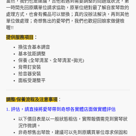
當然，我們也是建議，吉他若遇到需要調整的問題或狀況，第
一時間先回原購單位請求協助，原單位絕對最了解自家琴款的
處理方式，也會有備品可以替換；真的沒辦法解決，再到其他
單位做處理；奇想售出的愛琴們，我們也歡迎回娘家做健檢
喔!!
提供服務項目
：
換弦含基本調音
基本弦距調整
保養 (全琴清潔、全琴清潔+拋光)
背帶釘安裝
拾音器安裝
面板受潮整平
調整/保養流程及注意事項
：
1. 評估，請直接將愛琴帶到奇想各實體店面做實體評估
以下價目表是以一般狀態粗估，實際報價需見到實琴狀
況作微調。
非奇想售出琴款，建議可以先到原購買單位尋求保固和