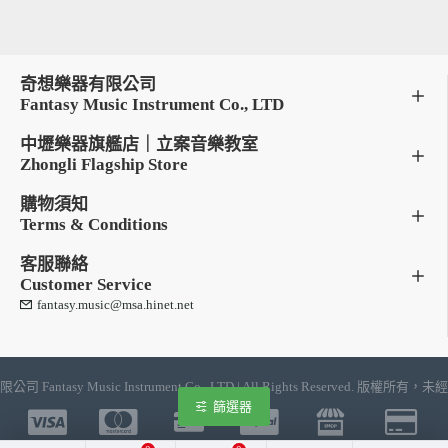
奇想樂器有限公司
Fantasy Music Instrument Co., LTD
中壢樂器旗艦店｜立案音樂教室
Zhongli Flagship Store
購物須知
Terms & Conditions
客服聯絡
Customer Service
fantasy.music@msa.hinet.net
限公司 Fantasy Music Instrument Co., LTD | All Rights Reserve
篩選器