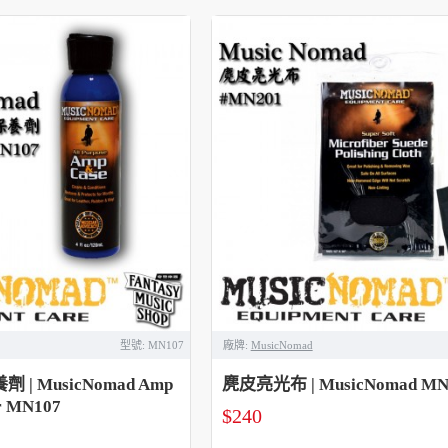
型號:
MN107
廠牌:
MusicNomad
| MusicNomad Amp
麂皮亮光布 | MusicNomad MN
r MN107
$240