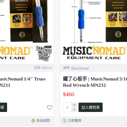
型號:
MN231
廠牌:
MusicNomad
cNomad 1/4" Truss
鐵了心板手 | MusicNomad 5/16
N231
Rod Wrench MN232
$460
物車
加入購物車
商品詢問
立即購買