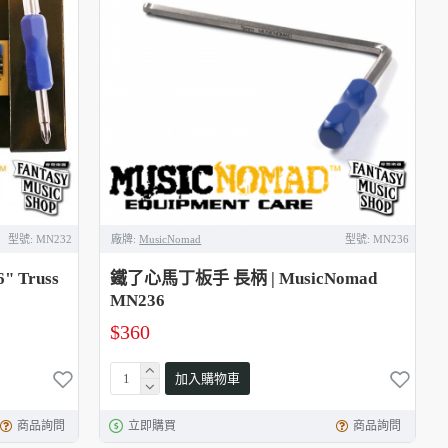
型號:
MN232
廠牌:
MusicNomad
型號:
MN236
" Truss
鐵了心馬丁板手 長柄 | MusicNomad
MN236
$360
加入購物車
商品詢問
立即購買
商品詢問