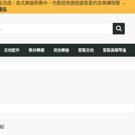
區完成，各式樂器熱賣中，也歡迎來選挑選喜愛的音樂課程喔 →
報名
吉他配件
教材樂譜
其他樂器
客製吉他
客製高階琴盒
紹