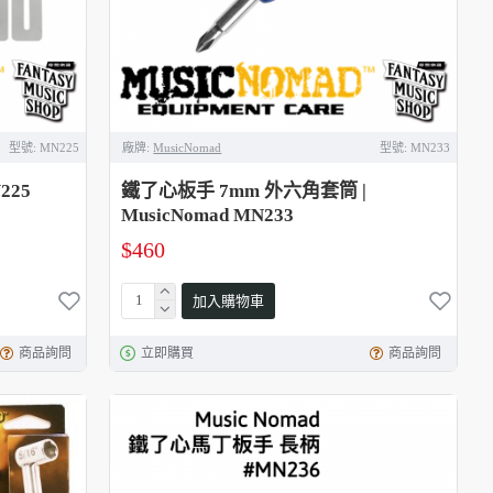
型號:
MN225
廠牌:
MusicNomad
型號:
MN233
225
鐵了心板手 7mm 外六角套筒 |
MusicNomad MN233
$460
加入購物車
商品詢問
立即購買
商品詢問