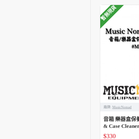
暫無現貨
廠牌:
MusicNomad
音箱 樂器盒保養劑 
& Case Cleane
$330