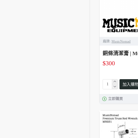
廠牌:
MusicNomad
銅條清潔膏 | Mu
$300
加入購
立即購買