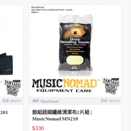
型號:
MN201
廠牌:
MusicNomad
型號:
MN210
201
鼓組超細纖維清潔布2片組 |
MusicNomad MN210
$330