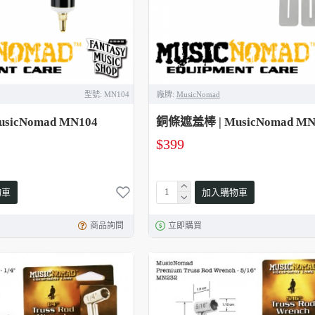
型號:
MN104
廠牌:
MusicNomad
sicNomad MN104
銅條遮羞棒 | MusicNomad MN
$399
物車
加入購物車
商品詢問
立即購買