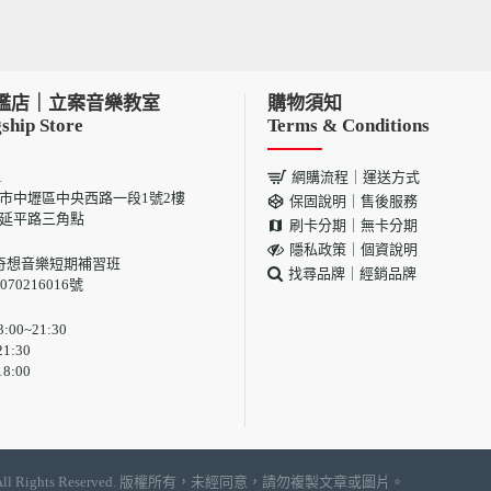
艦店｜立案音樂教室
購物須知
ship Store
Terms & Conditions
1
網購流程｜運送方式
 桃園市中壢區中央西路一段1號2樓
保固說明｜售後服務
與延平路三角點
刷卡分期｜無卡分期
隱私政策｜個資說明
奇想音樂短期補習班
找尋品牌｜經銷品牌
70216016號
00~21:30
1:30
8:00
, LTD | All Rights Reserved. 版權所有，未經同意，請勿複製文章或圖片。