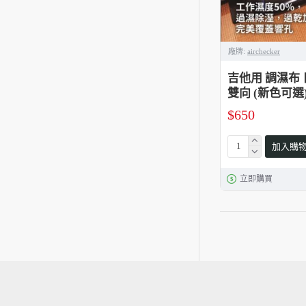
廠牌:
airchecker
吉他用 調濕布 日本
雙向 (新色可選
$650
加入購
立即購買