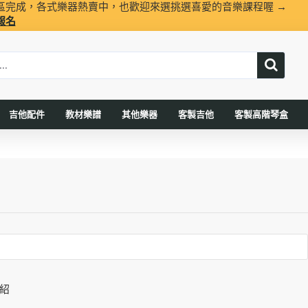
區完成，各式樂器熱賣中，也歡迎來選挑選喜愛的音樂課程喔 →
報名
吉他配件
教材樂譜
其他樂器
客製吉他
客製高階琴盒
紹