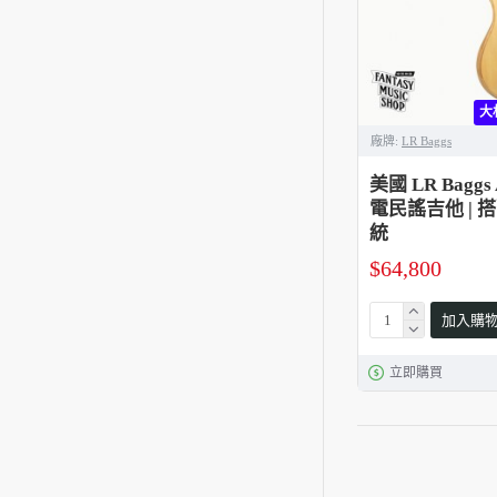
大
廠牌:
LR Baggs
美國 LR Bagg
電民謠吉他 | 搭
統
$64,800
加入購
立即購買