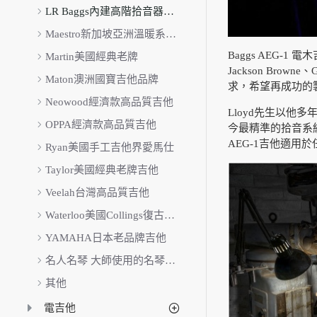
LR Baggs內建高階拾音器吉他
Maestro新加坡亞洲溫暖系吉他
Baggs AEG-1
Martin美國經典老牌
Jackson Br
Maton澳洲國寶吉他品牌
求，希望再成功的
Neowood經濟款高品質吉他
Lloyd先生以他
OPPA經濟款高品質吉他
今最精準的拾音系統：
AEG-1吉他適用
Ryan美國手工吉他界愛馬仕
Taylor美國經典老牌吉他
Veelah台灣高品質吉他
Waterloo美國Collings復古規格
YAMAHA日本老品牌吉他
名人名琴 大師使用的名琴品牌
其他
電吉他