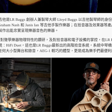
 電木吉他是LR Baggs 創辦人兼製琴大師 Lloyd Baggs 以吉他製琴
owne、Graham Nash 和 Janis Ian 等吉他手製作樂器；在
製作出能忠實呈現樂器音色的樂器。
多年對聲學樂器物理特性的鑽研，及對拾音器和電子設備的掌控，在LR Ba
HiFi Duet，這也是LR Baggs最新出的高階拾音系統，系統中
於任何大小型舞台和錄音，AEG-1 輕巧的體型，更是成為樂手們最便