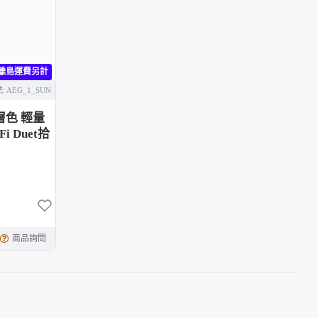
離島運費另計
:
AEG_1_SUN
漸層色 輕量
i Duet拾
商品詢問