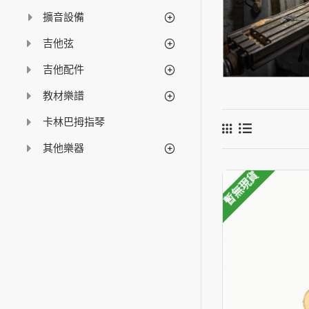
擴音設備
吉他弦
吉他配件
教材樂譜
卡林巴拇指琴
其他樂器
暫無現貨