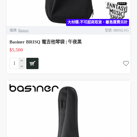
大材積:不可超商取貨，離島運費另計
廠牌:
Basiner
型號:
BRISQ EG
Basiner BRISQ 電吉他琴袋 | 午夜黑
$5,500