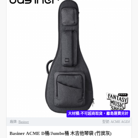
大材積:不可超商取貨，離島運費另計
廠牌:
Basiner
型號:
ACME AGDJ
Basiner ACME D桶/Jumbo桶 木吉他琴袋 (竹炭灰)