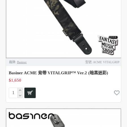
廠牌:
Basiner
型號:
ACME VITALGRIP
Basiner ACME 背帶 VITALGRIP™ Ver.2 (暗黑迷彩)
$1,650